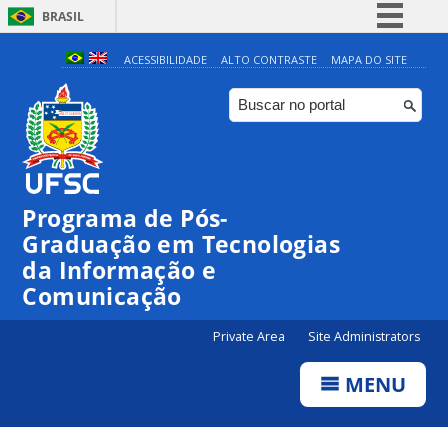
BRASIL
Simplifique!
ACESSIBILIDADE
ALTO CONTRASTE
MAPA DO SITE
Comunica BR
Participe
Acesso à informação
Legislação
Programa de Pós-
Canais
Graduação em Tecnologias
da Informação e
Comunicação
Private Area
Site Administrators
MENU