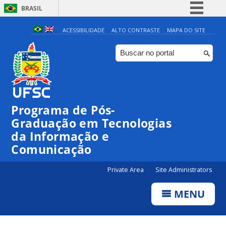
BRASIL
Simplifique!
ACESSIBILIDADE
ALTO CONTRASTE
MAPA DO SITE
Comunica BR
Participe
Acesso à informação
Legislação
Programa de Pós-
Canais
Graduação em Tecnologias
da Informação e
Comunicação
Private Area
Site Administrators
MENU