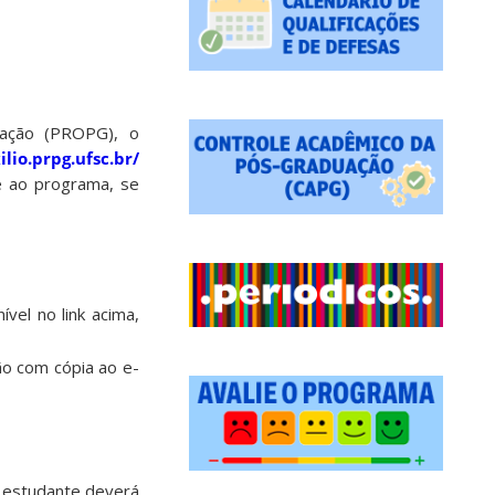
duação (PROPG), o
ilio.prpg.ufsc.br/
te ao programa, se
vel no link acima,
ão com cópia ao e-
 estudante deverá