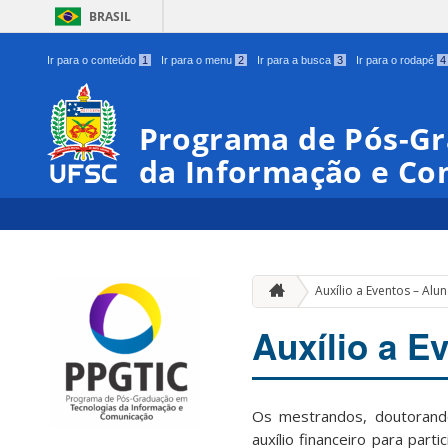
BRASIL
Ir para o conteúdo
1
Ir para o menu
2
Ir para a busca
3
Ir para o rodapé
4
Programa de Pós-Gr
da Informação e C
Auxílio a Eventos – Alu
Auxílio a E
Os mestrandos, doutorand
auxílio financeiro para par