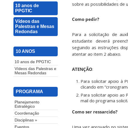
sobre as possibilidades de 
10 anos de
PPGTIC
Como pedir?
Vídeos das
Palestras e Mesas
Redondas
Para a solicitação de aux
estudante deverá preenc
seguindo as instruções dis
10 ANOS
atentar ao item 2 abaixo.
10 anos de PPGTIC
ATENÇÃO
:
Vídeos das Palestras e
Mesas Redondas
Para solicitar apoio à 
clicando em “cronograma
PROGRAMA
Para solicitar apoio a
mail do programa solici
Planejamento
Estratégico
Como ser ressarcido?
Coordenação
Disciplinas »
Uma vez aprovado no siste
Eventos