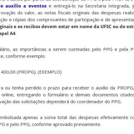
e auxilio a eventos
e entregá-lo na Secretaria Integrada,
ovação do valor, as notas fiscais originais das despesas reali
ição e cópias dos comprovantes de participação e de apresenta
riginais e os recibos devem estar em nome da UFSC ou do e
apel A4
.
ulário, as importâncias a serem custeadas pelo PPG e pela
te, conforme exemplo:
R$ 400,00 (PROPG). (EXEMPLO)
ra ou tenha perdido o prazo para receber o auxílio da PROPG,
o online, entregando o formulário e demais documentos citado
ovação das solicitações dependerá do coordenador do PPG.
eembolsada apenas a soma total das despesas efetivamente 
PG e pelo PPG, conforme aprovado previamente.