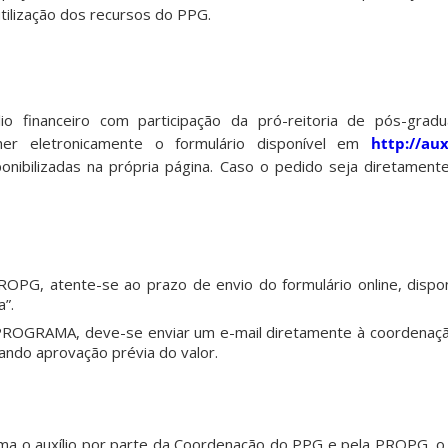
utilização dos recursos do PPG.
ílio financeiro com participação da pró-reitoria de pós-gra
her eletronicamente o formulário disponível em
http://aux
ponibilizadas na própria página. Caso o pedido seja diretamen
PROPG, atente-se ao prazo de envio do formulário online, disponí
”.
o PROGRAMA, deve-se enviar um e-mail diretamente à coordenaç
tando aprovação prévia do valor.
ma o auxílio por parte da Coordenação do PPG e pela PROPG, o