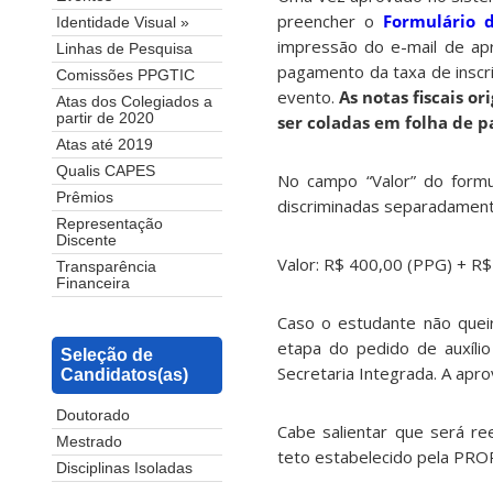
preencher o
Formulário d
Identidade Visual »
impressão do e-mail de apr
Linhas de Pesquisa
pagamento da taxa de inscr
Comissões PPGTIC
evento.
As notas fiscais o
Atas dos Colegiados a
partir de 2020
ser coladas em folha de p
Atas até 2019
Qualis CAPES
No campo “Valor” do form
Prêmios
discriminadas separadamen
Representação
Discente
Valor: R$ 400,00 (PPG) + 
Transparência
Financeira
Caso o estudante não quei
etapa do pedido de auxíli
Seleção de
Secretaria Integrada. A apr
Candidatos(as)
Doutorado
Cabe salientar que será r
Mestrado
teto estabelecido pela PRO
Disciplinas Isoladas