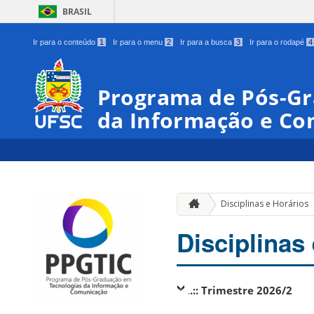
BRASIL
Ir para o conteúdo
1
Ir para o menu
2
Ir para a busca
3
Ir para o rodapé
4
Programa de Pós-Gr
da Informação e C
Disciplinas e Horários
Disciplinas
.
.:: Trimestre 2026/2