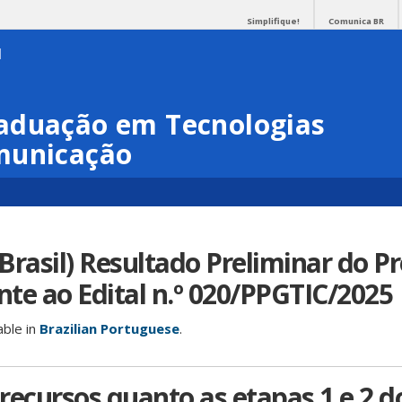
Simplifique!
Comunica BR
aduação em Tecnologias
municação
Brasil) Resultado Preliminar do P
ente ao Edital n.º 020/PPGTIC/2025
able in
Brazilian Portuguese
.
recursos quanto as etapas 1 e 2 d