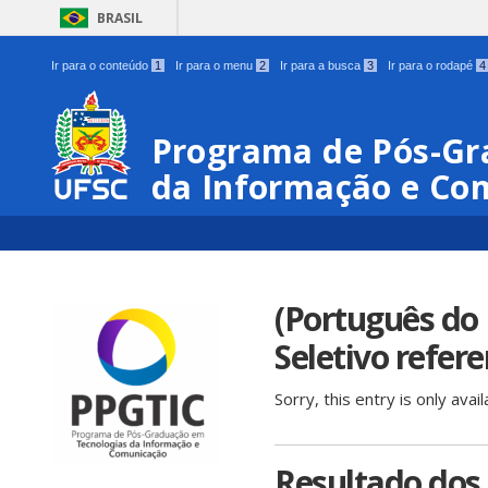
BRASIL
Ir para o conteúdo
1
Ir para o menu
2
Ir para a busca
3
Ir para o rodapé
4
Programa de Pós-Gr
da Informação e Co
(Português do 
Seletivo refer
Sorry, this entry is only avail
Resultado dos 