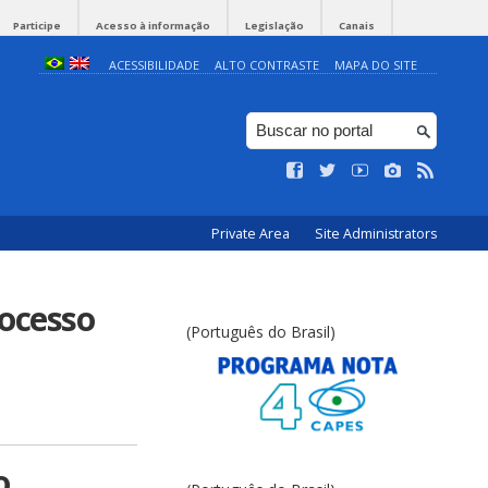
Participe
Acesso à informação
Legislação
Canais
ACESSIBILIDADE
ALTO CONTRASTE
MAPA DO SITE
Private Area
Site Administrators
rocesso
(Português do Brasil)
o