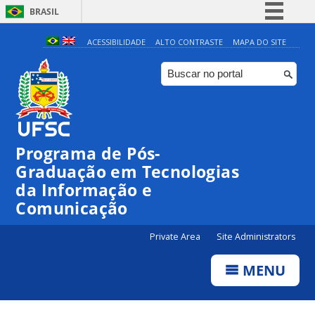
BRASIL
Simplifique!
ACESSIBILIDADE
ALTO CONTRASTE
MAPA DO SITE
Comunica BR
Participe
Acesso à informação
Legislação
Programa de Pós-
Canais
Graduação em Tecnologias
da Informação e
Comunicação
Private Area
Site Administrators
MENU