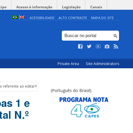
cipe
Acesso à informação
Legislação
Canais
ACESSIBILIDADE
ALTO CONTRASTE
MAPA DO SITE
Private Area
Site Administrators
o referente ao edital N.º 020/PPGTIC/2025
(Português do Brasil)
as 1 e
tal N.º