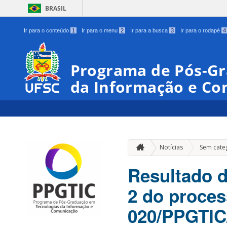
BRASIL
Ir para o conteúdo
1
Ir para o menu
2
Ir para a busca
3
Ir para o rodapé
4
Programa de Pós-Gr
da Informação e C
Notícias
Sem cate
Resultado d
2 do process
020/PPGTIC