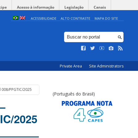
cipe
Acesso à informação
Legislação
Canais
ACESSIBILIDADE
ALTO CONTRASTE
MAPA DO SITE
Private Area
Site Administrators
tal 008/PPGTIC/2025
(Português do Brasil)
 –
IC/2025