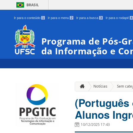
BRASIL
Ir para o conteúdo
1
Ir para o menu
2
Ir para a busca
3
Ir para o rodapé
4
Programa de Pós-Gr
da Informação e C
Notícias
Sem cate
(Português 
Alunos Ingr
10/12/2025 17:43